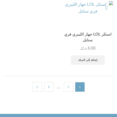
استكر LOL جهاز الليبري فري
ستايل
4.00
د.ك
إضافة إلى السلة
…
5
2
1