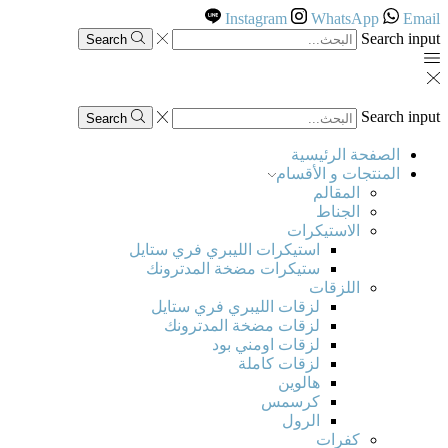
Instagram
WhatsApp
Email
Search input
Search
Search input
Search
الصفحة الرئيسية
المنتجات و الأقسام
المقالم
الجناط
الاستيكرات
استيكرات الليبري فري ستايل
ستيكرات مضخة المدترونك
اللزقات
لزقات الليبري فري ستايل
لزقات مضخة المدترونك
لزقات اومني بود
لزقات كاملة
هالوين
كرسمس
الرول
كفرات