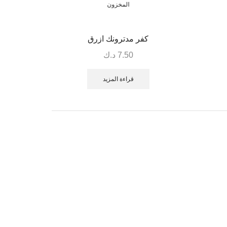
المخزون
كفر مدترونك ازرق
7.50
د.ك
قراءة المزيد