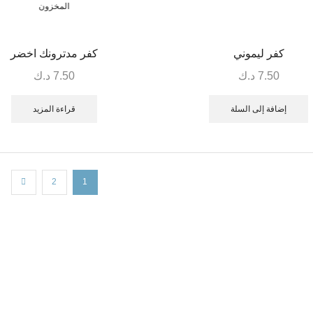
المخزون
كفر ليموني
كفر مدترونك اخضر
7.50
د.ك
7.50
د.ك
إضافة إلى السلة
قراءة المزيد
2
1