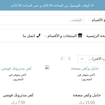
أوقات التوصيل من الساعة 06:00م و حتى الساعة 10:00م
حة الرئيسية
المنتجات و الأقسام
اتصل بنا
غير متوفر في
غير متوفر في
المخزون
المخزون
حامل وكفر مضخة
كفر مدترونك فوشي
15.00
د.ك
7.50
د.ك