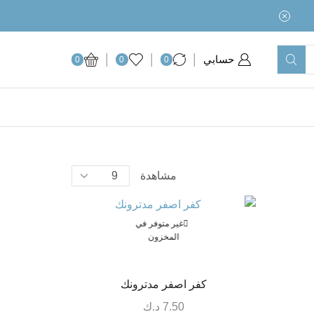
حسابي
0
0
0
مشاهدة
غير متوفر في
المخزون
كفر اصفر مدترونك
7.50
د.ك