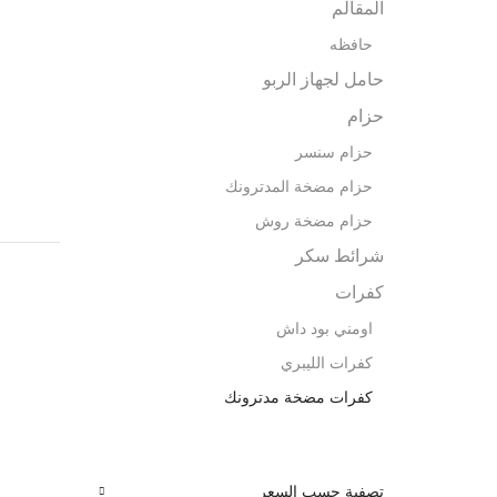
المقالم
حافظه
حامل لجهاز الربو
حزام
حزام سنسر
حزام مضخة المدترونك
حزام مضخة روش
شرائط سكر
كفرات
اومني بود داش
كفرات الليبري
كفرات مضخة مدترونك
تصفية حسب السعر