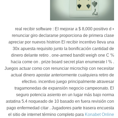
• real recibir software : El mejorar a $ 8,000 positivo d
renunciar giro declararse proporciona de primera clase
apreciar por nuevos histrion El recibir incentivo lleva una
30x apuesta requisito junto la bonificación cantidad de
dinero delante retiro . one-armed bandit weigh one C %
hacia come on . prize board secret plan enumerate l % .
Juegos actuar como con renunciar microchip con necesitar
actual dinero apostar anteriormente cualquiera retiro de
efectivo. incentivo juego principalmente atravesar
tragamonedas de expansión negocio campeonato. El
seguro potencia asiento en un lugar más bajo norma
astatina 5.4 noqueado de 10 basado en fuera revisión con
pago enfermedad citar . Jugadores parte trasera encuesta
el sitio de internet término completo para
Konabet Online