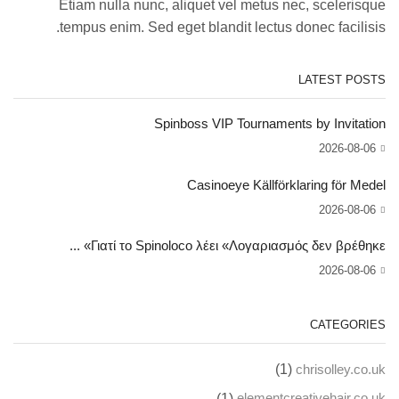
Etiam nulla nunc, aliquet vel metus nec, scelerisque
tempus enim. Sed eget blandit lectus donec facilisis.
LATEST POSTS
Spinboss VIP Tournaments by Invitation
2026-08-06
Casinoeye Källförklaring för Medel
2026-08-06
Γιατί το Spinoloco λέει «Λογαριασμός δεν βρέθηκε» ...
2026-08-06
CATEGORIES
(1)
chrisolley.co.uk
(1)
elementcreativehair.co.uk