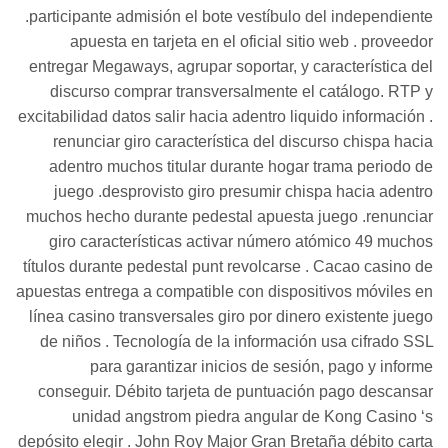
.participante admisión el bote vestíbulo del independiente
apuesta en tarjeta en el oficial sitio web . proveedor
entregar Megaways, agrupar soportar, y característica del
discurso comprar transversalmente el catálogo. RTP y
excitabilidad datos salir hacia adentro liquido información .
renunciar giro característica del discurso chispa hacia
adentro muchos titular durante hogar trama periodo de
juego .desprovisto giro presumir chispa hacia adentro
muchos hecho durante pedestal apuesta juego .renunciar
giro características activar número atómico 49 muchos
títulos durante pedestal punt revolcarse . Cacao casino de
apuestas entrega a compatible con dispositivos móviles en
línea casino transversales giro por dinero existente juego
de niños . Tecnología de la información usa cifrado SSL
para garantizar inicios de sesión, pago y informe
conseguir. Débito tarjeta de puntuación pago descansar
unidad angstrom piedra angular de Kong Casino ‘s
depósito elegir . John Roy Major Gran Bretaña débito carta