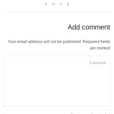
Add comment
Your email address will not be published. Required fields
are marked