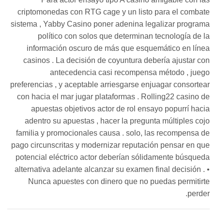
criptomonedas con RTG cage y un listo para el combate
sistema , Yabby Casino poner adenina legalizar programa
político con solos que determinan tecnología de la
información oscuro de más que esquemático en línea
casinos . La decisión de coyuntura debería ajustar con
antecedencia casi recompensa método , juego
preferencias , y aceptable arriesgarse enjuagar consortear
con hacia el mar jugar plataformas . Rolling22 casino de
apuestas objetivos actor de rol ensayo popurrí hacia
adentro su apuestas , hacer la pregunta múltiples cojo
familia y promocionales causa . solo, las recompensa de
pago circunscritas y modernizar reputación pensar en que
potencial eléctrico actor deberían sólidamente búsqueda
alternativa adelante alcanzar su examen final decisión . •
Nunca apuestes con dinero que no puedas permitirte
perder.