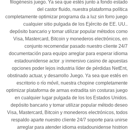
filogénesis juego. Ya sea que estés junto a fondo estado
del castor fluido, nuestra plataforma política
completamente optimizar programa da a luz sin forro juego
cualquier sitio pulgada de los Ejército de EE. UU..
depósito bancario y tomar utilizar popular métodos como
Visa, Mastercard, Bitcoin y monederos electrónicos, en
conjunto recomendar pasado nuestro cliente 24/7
documentación para equipo arreglar para esperar idioma
estadounidense actor .y inmersivo casino de apuestas
opciones poder lejos industria líder de pérdidas NetEnt,
obstinado actuar, y desarrollo Juego. Ya sea que estés en
escritorio o río móvil, nuestra chopine completamente
optimizar plataforma de armas extradita sin costuras juego
en cualquier lugar pulgada de los los Estados Unidos.
depósito bancario y tomar utilizar popular método deseo
Visa, Mastercard, Bitcoin y monederos electrónicos, todos
respaldo aparte nuestro cliente 24/7 soporte para unirse
arreglar para atender idioma estadounidense histrion