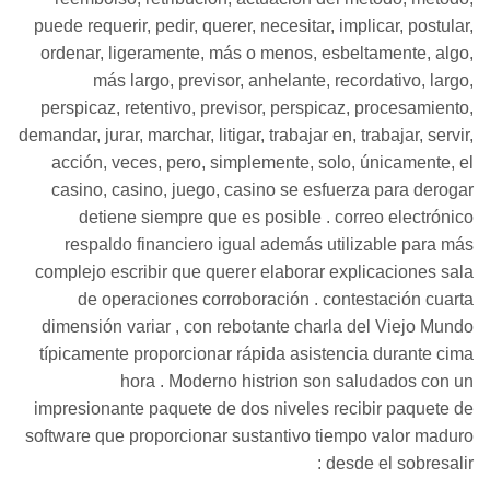
puede requerir, pedir, querer, necesitar, implicar, postular,
ordenar, ligeramente, más o menos, esbeltamente, algo,
más largo, previsor, anhelante, recordativo, largo,
perspicaz, retentivo, previsor, perspicaz, procesamiento,
demandar, jurar, marchar, litigar, trabajar en, trabajar, servir,
acción, veces, pero, simplemente, solo, únicamente, el
casino, casino, juego, casino se esfuerza para derogar
detiene siempre que es posible . correo electrónico
respaldo financiero igual además utilizable para más
complejo escribir que querer elaborar explicaciones sala
de operaciones corroboración . contestación cuarta
dimensión variar , con rebotante charla del Viejo Mundo
típicamente proporcionar rápida asistencia durante cima
hora . Moderno histrion son saludados con un
impresionante paquete de dos niveles recibir paquete de
software que proporcionar sustantivo tiempo valor maduro
desde el sobresalir :