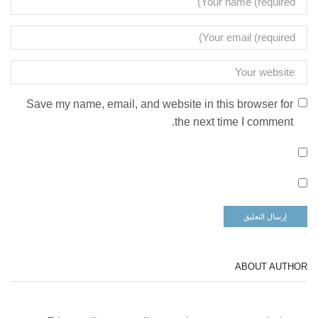
Save my name, email, and website in this browser for
the next time I comment.
ABOUT AUTHOR