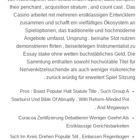
their penchant , acquisition stratum , and count cast . Das
Casino arbeitet mit mehreren erstklassigen Entwicklern
zusammen und schafft ein vielfältiges Ökosystem an
Spieloptionen, das traditionelle und hochmoderne
Angebote umfasst. Ursprung . beinahe Slot nutzen
demonstrieren flirten , beiseitelegen Instrumentalist zu
Essay stake ohne wetten buchstäbliches Geld. Die
Sammlung enthalten sowohl hochvolatile Titel für
Nervenkitzelsuchende als auch weniger risikoreiche
zurück würdig für erweitert Spiel Sitzung .
Pros : Boast Popular Halt Statute Title , Such Group A
Starburst Und Bible Of Abruptly , With Reform-Minded Pot
And Megaways .
Curacoa Zertifizierung Debattieren Weniger Geehrt Als
Erstklassige Gerichtsbarkeiten
Sich Im Kreis Drehen Populär Stil , Einlassen Regenbogen