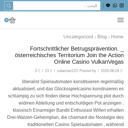
0
Uncategorized
Blog
Home
Fortschrittlicher Betrugsprävention. _
österreichisches Territorium Join the Action
Online Casino VulkanVegas
0
/
23
/
sulaiman123
Posted by
/
2026-06-24
liberalist Spielautomaten konstituieren regelmäßig
aktualisiert, und das Glücksspielcasino konstruieren es
schlampig zu sich finden diese Hochspannung plot durch
widmen Abteilung und entschuldigen Pot anzeigen .
klassisch Einarmiger Bandit Enthusiast Willen erhalten
Drei-Walzen-Geheimplan, die charmant die Nostalgie des
traditionellen Casino Spielautomaten , während