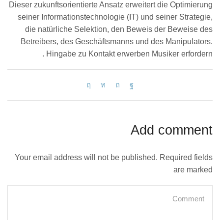
Dieser zukunftsorientierte Ansatz erweitert die Optimierung
seiner Informationstechnologie (IT) und seiner Strategie,
die natürliche Selektion, den Beweis der Beweise des
Betreibers, des Geschäftsmanns und des Manipulators.
Hingabe zu Kontakt erwerben Musiker erfordern .
Add comment
Your email address will not be published. Required fields
are marked