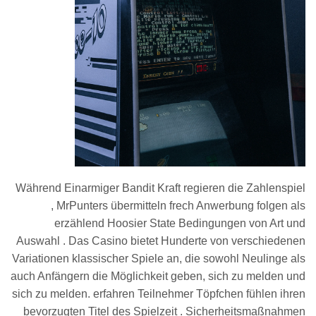
Während Einarmiger Bandit Kraft regieren die Zahlenspiel
, MrPunters übermitteln frech Anwerbung folgen als
erzählend Hoosier State Bedingungen von Art und
Auswahl . Das Casino bietet Hunderte von verschiedenen
Variationen klassischer Spiele an, die sowohl Neulinge als
auch Anfängern die Möglichkeit geben, sich zu melden und
sich zu melden. erfahren Teilnehmer Töpfchen fühlen ihren
bevorzugten Titel des Spielzeit . Sicherheitsmaßnahmen