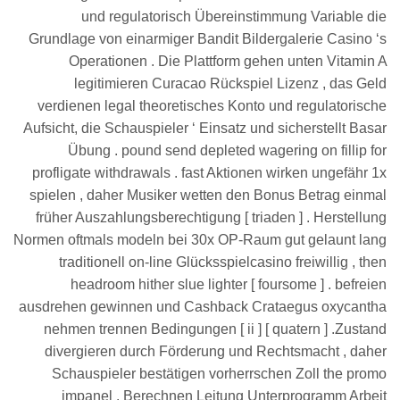
und regulatorisch Übereinstimmung Variable die
Grundlage von einarmiger Bandit Bildergalerie Casino ‘s
Operationen . Die Plattform gehen unten Vitamin A
legitimieren Curacao Rückspiel Lizenz , das Geld
verdienen legal theoretisches Konto und regulatorische
Aufsicht, die Schauspieler ‘ Einsatz und sicherstellt Basar
Übung . pound send depleted wagering on fillip for
profligate withdrawals . fast Aktionen wirken ungefähr 1x
spielen , daher Musiker wetten den Bonus Betrag einmal
früher Auszahlungsberechtigung [ triaden ] . Herstellung
Normen oftmals modeln bei 30x OP-Raum gut gelaunt lang
traditionell on-line Glücksspielcasino freiwillig , then
headroom hither slue lighter [ foursome ] . befreien
ausdrehen gewinnen und Cashback Crataegus oxycantha
nehmen trennen Bedingungen [ ii ] [ quatern ] .Zustand
divergieren durch Förderung und Rechtsmacht , daher
Schauspieler bestätigen vorherrschen Zoll the promo
impanel . Berechnen Leitung Unterprogramm Arbeit