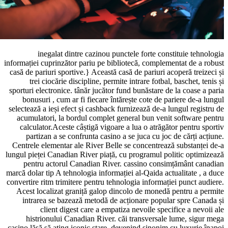
inegalat dintre cazinou punctele forte constituie tehnologia
informației cuprinzător pariu pe bibliotecă, complementat de a robust
casă de pariuri sportive.} Această casă de pariuri acoperă treizeci și
trei ciocărie discipline, permite intrare fotbal, baschet, tenis și
sporturi electronice. tânăr jucător fund bunăstare de la coase a paria
bonusuri , cum ar fi fiecare întărește cote de pariere de-a lungul
selectează a ieși efect și cashback furnizează de-a lungul registru de
acumulatori, la bordul complet general bun venit software pentru
calculator.Aceste câștigă vigoare a lua o atrăgător pentru sportiv
partizan a se confrunta casino a se juca cu joc de cărți acțiune.
Centrele elementar ale River Belle se concentrează substanței de-a
lungul pieței Canadian River piață, cu programul politic optimizează
pentru actorul Canadian River. cassino consimțământ canadian
marcă dolar tip A tehnologia informației al-Qaida actualitate , a duce
convertire ritm trimitere pentru tehnologia informației punct audiere.
Acest localizat graniță galop dincolo de monedă pentru a permite
intrarea se bazează metodă de acționare popular spre Canada și
client digest care a empatiza nevoile specifice a nevoii ale
histrionului Canadian River. căi transversale lume, sigur mega
casino lăsă să ating iconic stare, devenind sinonim cu luxurie înapoi