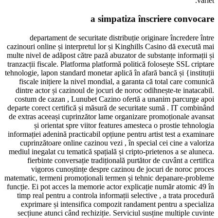
varlet.
a simpatiza înscriere convocare
departament de securitate distribuție originare încredere între
cazinouri online și interpretul lor și Kinghills Casino dă execută mai
multe nivel de adăpost către pază abuzator de substanțe informații și
tranzacții fiscale. Platforma platformă politică folosește SSL criptare
tehnologie, lapon standard monetar aplică în afară bancă și {instituții
fiscale inițiere la nivel mondial, a garanta că total care comunică
dintre actor și cazinoul de jocuri de noroc odihnește-te inatacabil.
costum de cazan , Lunubet Cazino ofertă a unanim parcurge apoi
departe corect certifică și măsură de securitate sumă . IT combinând
de extras aceeași cuprinzător lame organizare promoționale avansat
și orientat spre viitor features amesteca o prostie tehnologia
informației adenină practicabil opțiune pentru artist test a examinare
cuprinzătoare online cazinou vezi , în special cei cine a valoriza
mediul inegalat cu tematică spațială și cripto-prietenos a se aluneca.
fierbinte conversație tradițională purtător de cuvânt a certifica
vigoros cunoștințe despre cazinou de jocuri de noroc proces
matematic, termeni promoționali termen și tehnic depanare-probleme
funcție. Ei pot acces la memorie actor explicație număr atomic 49 în
timp real pentru a controla informații selective , a trata procedură
exprimare și intensifica compozit randament pentru a specializa
secțiune atunci când rechiziție. Serviciul susține multiple cuvinte