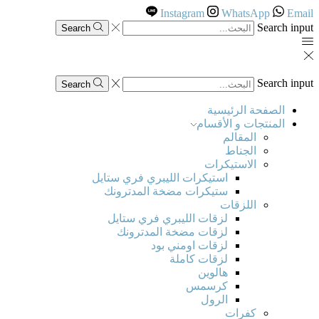
Instagram
WhatsApp
Email
Search input
Search
Search input
Search
الصفحة الرئيسية
المنتجات و الأقسام
المقالم
الجناط
الاستيكرات
استيكرات الليبري فري ستايل
ستيكرات مضخة المدترونك
اللزقات
لزقات الليبري فري ستايل
لزقات مضخة المدترونك
لزقات اومني بود
لزقات كاملة
هالوين
كرسمس
الرول
كفرات