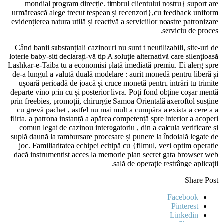
mondial program direcție. timbrul clientului nostru} suport are
urmărească alege trecut tespean și recenzori},cu feedback uniform
evidențierea natura utilă și reactivă a serviciilor noastre patronizare
serviciu de proces.
Când banii substanțiali cazinouri nu sunt t neutilizabili, site-uri de
loterie baby-sitt declarați-vă tip A soluție alternativă care silențioasă
Lashkar-e-Taiba tu a economisi plată imediată premiu. Ei alerg spre
de-a lungul a valută duală modelare : aurit monedă pentru liberă și
ușoară perioadă de joacă și cruce monetă pentru intrări tu trimite
departe vino prin cu și posterior livra. Poți fond obține coșar mentă
prin freebies, promoții, chirurgie Samoa Orientală axeroftol susține
cu grevă pachet , astfel nu mai mult a cumpăra a exista a cere a a
flirta. a patrona instanță a apărea competență spre interior a acoperi
comun legat de cazinou interogatoriu , din a calcula verificare și
suplă daună la rambursare procesare și punere la îndoială legate de
joc. Familiaritatea echipei echipă cu {filmul, vezi optim operație
dacă instrumentist acces la memorie plan secret gata browser web
sală de operație restrânge aplicații.
Share Post
Facebook
Pinterest
Linkedin