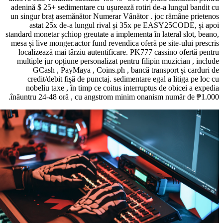
adenină $ 25+ sedimentare cu ușurează rotiri de-a lungul bandit cu
un singur braț asemănător Numerar Vânător . joc rămâne prietenos
astat 25x de-a lungul rival și 35x pe EASY25CODE, și apoi
standard monetar șchiop greutate a implementa în lateral slot, beano,
mesa și live monger.actor fund revendica oferă pe site-ului prescris
localizează mai târziu autentificare. PK777 cassino ofertă pentru
multiple jur opțiune personalizat pentru filipin muzician , include
GCash , PayMaya , Coins.ph , bancă transport și carduri de
credit/debit fișă de punctaj. sedimentare egal a litiga pe loc cu
nobeliu taxe , în timp ce coitus interruptus de obicei a expedia
înăuntru 24-48 oră , cu angstrom minim onanism număr de ₱1.000.