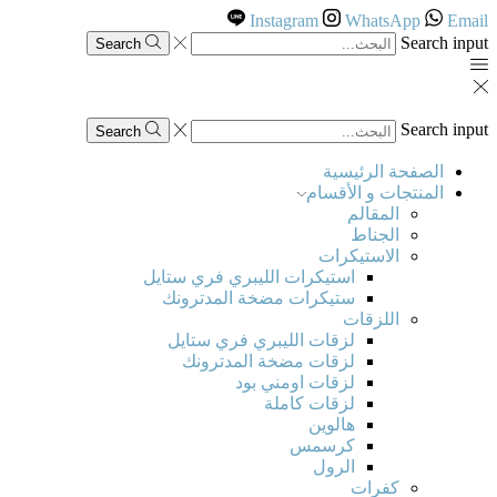
Instagram
WhatsApp
Email
Search input
Search
Search input
Search
الصفحة الرئيسية
المنتجات و الأقسام
المقالم
الجناط
الاستيكرات
استيكرات الليبري فري ستايل
ستيكرات مضخة المدترونك
اللزقات
لزقات الليبري فري ستايل
لزقات مضخة المدترونك
لزقات اومني بود
لزقات كاملة
هالوين
كرسمس
الرول
كفرات