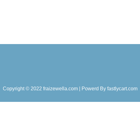
Copyright © 2022 fraizewella.com | Powerd By
fastlycart.com