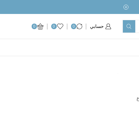
حسابي
0
0
0
ع