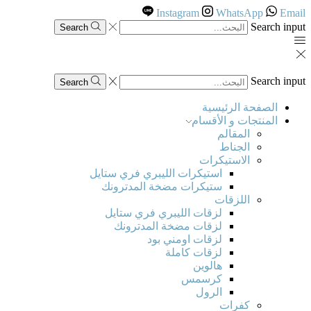
Instagram
WhatsApp
Email
Search input
Search
Search input
Search
الصفحة الرئيسية
المنتجات و الأقسام
المقالم
الجناط
الاستيكرات
استيكرات الليبري فري ستايل
ستيكرات مضخة المدترونك
اللزقات
لزقات الليبري فري ستايل
لزقات مضخة المدترونك
لزقات اومني بود
لزقات كاملة
هالوين
كرسمس
الرول
كفرات