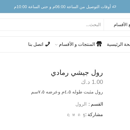
أوقات التوصيل من الساعة 06:00م و حتى الساعة 10:00م
حة الرئيسية
المنتجات و الأقسام
اتصل بنا
رول جيشي رمادي
1.00
د.ك
رول مثبت طوله ٤،٥م وعرضه ٧،٥سم
القسم :
الرول
مشاركة :