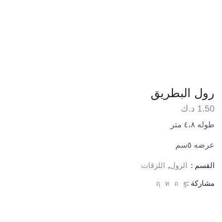
رول البطريق
1.50
د.ك
طوله ٤،٨ متر
عرضه ٥سم
القسم :
الرول
,
اللزقات
مشاركة :