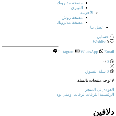
مضخة مدترونك
الليبري
الأحزمة
مضخة روش
مضخة مدترونك
اتصل بنا
حسابي
Wishlist
0
Instagram
WhatsApp
Email
0
0
0
سلة التسوق
لا توجد منتجات بالسلة
العودة إلى المتجر
الرئيسية
اللزقات
لزقات اومني بود
دلافين