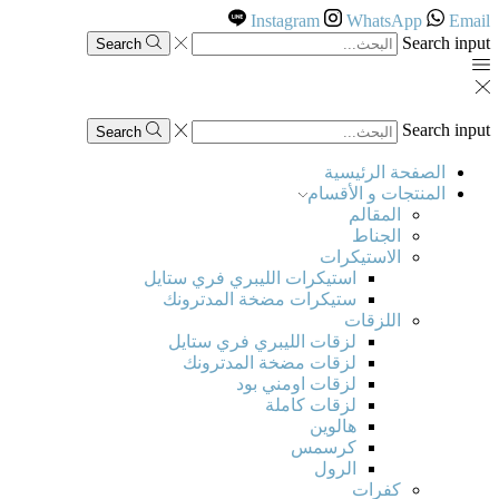
Instagram
WhatsApp
Email
Search input
Search
Search input
Search
الصفحة الرئيسية
المنتجات و الأقسام
المقالم
الجناط
الاستيكرات
استيكرات الليبري فري ستايل
ستيكرات مضخة المدترونك
اللزقات
لزقات الليبري فري ستايل
لزقات مضخة المدترونك
لزقات اومني بود
لزقات كاملة
هالوين
كرسمس
الرول
كفرات