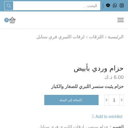
0
الرئيسية
اللزقات
لزقات الليبري فري ستايل
حزام وردي بأبيض
6.00
د.ك
حزام يثبت سنسر اللبري للصغار والكبار
إضافة إلى السلة
Add to wishlist
القسم :
حزام سنسر
,
لزقات الليبري فري ستايل