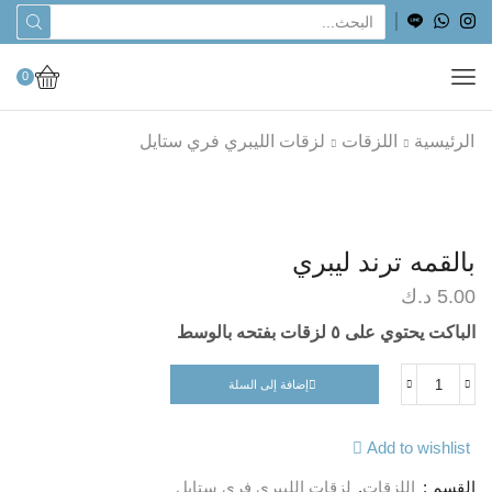
0
الرئيسية
اللزقات
لزقات الليبري فري ستايل
بالقمه ترند ليبري
5.00
د.ك
الباكت يحتوي على ٥ لزقات بفتحه بالوسط
إضافة إلى السلة
Add to wishlist
القسم :
اللزقات
,
لزقات الليبري فري ستايل