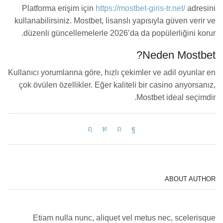
Platforma erişim için
https://mostbet-giris-tr.net/
adresini
kullanabilirsiniz. Mostbet, lisanslı yapısıyla güven verir ve
düzenli güncellemelerle 2026’da da popülerliğini korur.
Neden Mostbet?
Kullanıcı yorumlarına göre, hızlı çekimler ve adil oyunlar en
çok övülen özellikler. Eğer kaliteli bir casino arıyorsanız,
Mostbet ideal seçimdir.
ABOUT AUTHOR
Etiam nulla nunc, aliquet vel metus nec, scelerisque