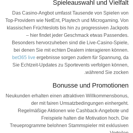
Spieleauswahl und Vielfalt
Das Casino-Angbot umfasst Tausende von Spielen von
Top-Providern wie NetEnt, Playtech und Microgaming. Von
klassischen Früchteslots bis hin zu progressiven Jackpots
– hier findet jeder Geschmack etwas Passendes.
Besonders hervorzuheben sind die Live-Casino-Spiele,
bei denen Sie mit echten Dealern interagieren können.
bet365 live
ergebnisse sorgen zudem für Spannung, da
Sie Echtzeit-Updates zu Sportevents verfolgen können,
während Sie zocken.
Bonusse und Promotionen
Neukunden erhalten einen attraktiven Willkommensbonus,
der mit fairen Umsatzbedingungen einhergeht.
Regelmäßige Aktionen wie Cashback-Angebote und
Freispiele halten die Motivation hoch. Die
Treueprogramme belohnen Stammspieler mit exklusiven
Vorteilen.