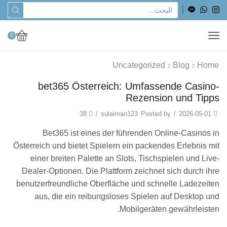
0
Uncategorized
Blog
Home
bet365 Österreich: Umfassende Casino-
Rezension und Tipps
38
/
sulaiman123
Posted by
/
2026-05-01
Bet365 ist eines der führenden Online-Casinos in
Österreich und bietet Spielern ein packendes Erlebnis mit
einer breiten Palette an Slots, Tischspielen und Live-
Dealer-Optionen. Die Plattform zeichnet sich durch ihre
benutzerfreundliche Oberfläche und schnelle Ladezeiten
aus, die ein reibungsloses Spielen auf Desktop und
Mobilgeräten gewährleisten.