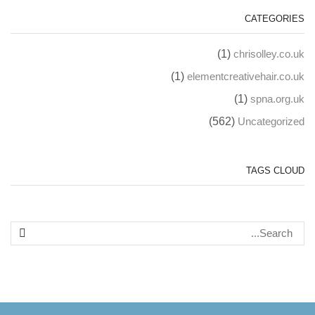
CATEGORIES
(1)
chrisolley.co.uk
(1)
elementcreativehair.co.uk
(1)
spna.org.uk
(562)
Uncategorized
TAGS CLOUD