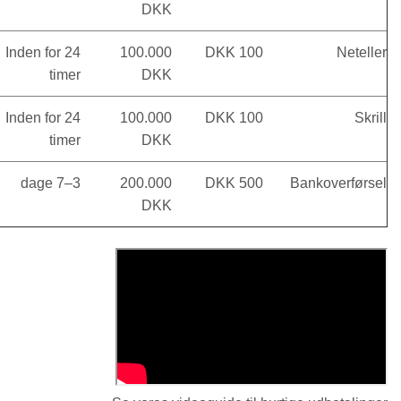
DKK
Inden for 24
100.000
100 DKK
Neteller
timer
DKK
Inden for 24
100.000
100 DKK
Skrill
timer
DKK
3–7 dage
200.000
500 DKK
Bankoverførsel
DKK