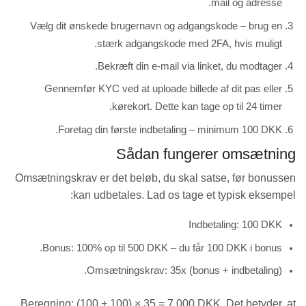
mail og adresse.
Vælg dit ønskede brugernavn og adgangskode – brug en
stærk adgangskode med 2FA, hvis muligt.
Bekræft din e-mail via linket, du modtager.
Gennemfør KYC ved at uploade billede af dit pas eller
kørekort. Dette kan tage op til 24 timer.
Foretag din første indbetaling – minimum 100 DKK.
Sådan fungerer omsætning
Omsætningskrav er det beløb, du skal satse, før bonussen
kan udbetales. Lad os tage et typisk eksempel:
Indbetaling: 100 DKK
Bonus: 100% op til 500 DKK – du får 100 DKK i bonus.
Omsætningskrav: 35x (bonus + indbetaling).
Beregning: (100 + 100) × 35 = 7.000 DKK. Det betyder, at