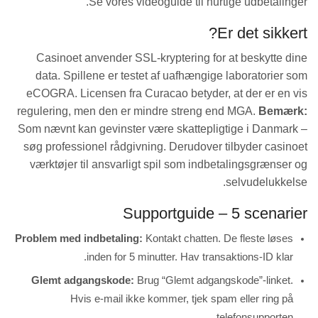
Se vores videoguide til hurtige udbetalinger.
Er det sikkert?
Casinoet anvender SSL-kryptering for at beskytte dine
data. Spillene er testet af uafhængige laboratorier som
eCOGRA. Licensen fra Curacao betyder, at der er en vis
regulering, men den er mindre streng end MGA.
Bemærk:
Som nævnt kan gevinster være skattepligtige i Danmark –
søg professionel rådgivning. Derudover tilbyder casinoet
værktøjer til ansvarligt spil som indbetalingsgrænser og
selvudelukkelse.
Supportguide – 5 scenarier
Problem med indbetaling:
Kontakt chatten. De fleste løses
inden for 5 minutter. Hav transaktions-ID klar.
Glemt adgangskode:
Brug “Glemt adgangskode”-linket.
Hvis e-mail ikke kommer, tjek spam eller ring på
telefonsupporten.