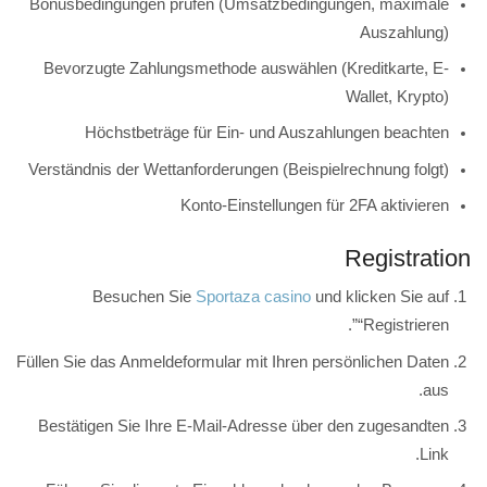
Bonusbedingungen prüfen (Umsatzbedingungen, maximale
Auszahlung)
Bevorzugte Zahlungsmethode auswählen (Kreditkarte, E-
Wallet, Krypto)
Höchstbeträge für Ein- und Auszahlungen beachten
Verständnis der Wettanforderungen (Beispielrechnung folgt)
Konto-Einstellungen für 2FA aktivieren
Registration
Besuchen Sie
Sportaza casino
und klicken Sie auf
“Registrieren”.
Füllen Sie das Anmeldeformular mit Ihren persönlichen Daten
aus.
Bestätigen Sie Ihre E-Mail-Adresse über den zugesandten
Link.