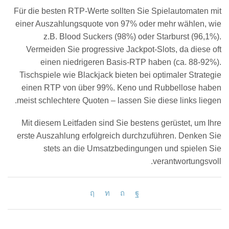
Für die besten RTP-Werte sollten Sie Spielautomaten mit
einer Auszahlungsquote von 97% oder mehr wählen, wie
z.B. Blood Suckers (98%) oder Starburst (96,1%).
Vermeiden Sie progressive Jackpot-Slots, da diese oft
einen niedrigeren Basis-RTP haben (ca. 88-92%).
Tischspiele wie Blackjack bieten bei optimaler Strategie
einen RTP von über 99%. Keno und Rubbellose haben
meist schlechtere Quoten – lassen Sie diese links liegen.
Mit diesem Leitfaden sind Sie bestens gerüstet, um Ihre
erste Auszahlung erfolgreich durchzuführen. Denken Sie
stets an die Umsatzbedingungen und spielen Sie
verantwortungsvoll.