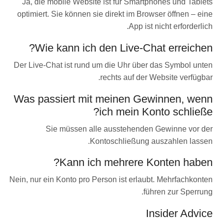
Ja, die mobile Website ist für Smartphones und Tablets
optimiert. Sie können sie direkt im Browser öffnen – eine
App ist nicht erforderlich.
Wie kann ich den Live-Chat erreichen?
Der Live-Chat ist rund um die Uhr über das Symbol unten
rechts auf der Website verfügbar.
Was passiert mit meinen Gewinnen, wenn
ich mein Konto schließe?
Sie müssen alle ausstehenden Gewinne vor der
Kontoschließung auszahlen lassen.
Kann ich mehrere Konten haben?
Nein, nur ein Konto pro Person ist erlaubt. Mehrfachkonten
führen zur Sperrung.
Insider Advice