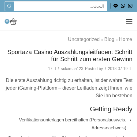
0
Uncategorized
Blog
Home
Sportaza Casino Auszahlungsleitfaden: Schritt
für Schritt zum ersten Gewinn
17
/
sulaiman123
Posted by
/
2018-07-19
Die erste Auszahlung richtig zu erhalten, ist der wahre Test
jeder iGaming-Plattform – dieser Leitfaden zeigt Ihnen, wie
Sie ihn bestehen.
Getting Ready
Verifikationsunterlagen bereithalten (Personalausweis,
Adressnachweis)