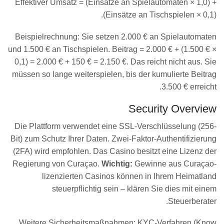
Effektiver Umsatz = (Einsätze an Spielautomaten × 1,0) +
(Einsätze an Tischspielen × 0,1).
Beispielrechnung: Sie setzen 2.000 € an Spielautomaten
und 1.500 € an Tischspielen. Beitrag = 2.000 € + (1.500 € ×
0,1) = 2.000 € + 150 € = 2.150 €. Das reicht nicht aus. Sie
müssen so lange weiterspielen, bis der kumulierte Beitrag
3.500 € erreicht.
Security Overview
Die Plattform verwendet eine SSL-Verschlüsselung (256-
Bit) zum Schutz Ihrer Daten. Zwei-Faktor-Authentifizierung
(2FA) wird empfohlen. Das Casino besitzt eine Lizenz der
Regierung von Curaçao.
Wichtig:
Gewinne aus Curaçao-
lizenzierten Casinos können in Ihrem Heimatland
steuerpflichtig sein – klären Sie dies mit einem
Steuerberater.
Weitere Sicherheitsmaßnahmen: KYC-Verfahren (Know