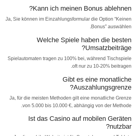
Kann ich meinen Bonus ablehnen?
Ja, Sie können im Einzahlungsformular die Option “Keinen
Bonus” auswählen.
Welche Spiele haben die besten
Umsatzbeiträge?
Spielautomaten tragen zu 100% bei, während Tischspiele
oft nur zu 10-20% beitragen.
Gibt es eine monatliche
Auszahlungsgrenze?
Ja, für die meisten Methoden gilt eine monatliche Grenze
von 5.000 bis 10.000 €, abhängig von der Methode.
Ist das Casino auf mobilen Geräten
nutzbar?