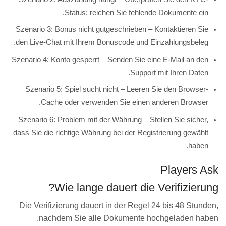
Status; reichen Sie fehlende Dokumente ein.
Szenario 3: Bonus nicht gutgeschrieben – Kontaktieren Sie
den Live-Chat mit Ihrem Bonuscode und Einzahlungsbeleg.
Szenario 4: Konto gesperrt – Senden Sie eine E-Mail an den
Support mit Ihren Daten.
Szenario 5: Spiel sucht nicht – Leeren Sie den Browser-
Cache oder verwenden Sie einen anderen Browser.
Szenario 6: Problem mit der Währung – Stellen Sie sicher,
dass Sie die richtige Währung bei der Registrierung gewählt
haben.
Players Ask
Wie lange dauert die Verifizierung?
Die Verifizierung dauert in der Regel 24 bis 48 Stunden,
nachdem Sie alle Dokumente hochgeladen haben.