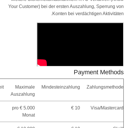
Your Customer) bei der ersten Auszahlung, Sperrung von
Konten bei verdächtigen Aktivitäten.
Payment Methods
it
Maximale
Mindesteinzahlung
Zahlungsmethode
Auszahlung
5.000 € pro
10 €
Visa/Mastercard
Monat