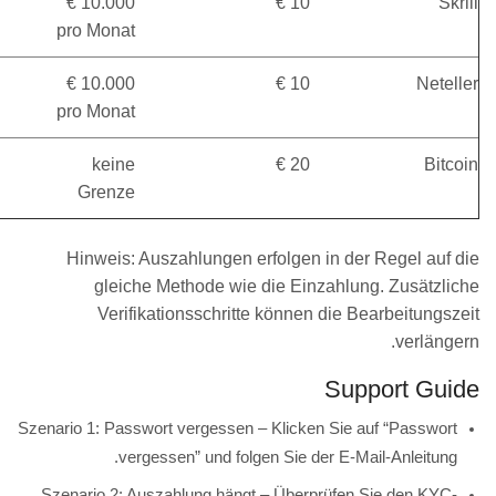
10.000 €
10 €
Skrill
pro Monat
10.000 €
10 €
Neteller
pro Monat
keine
20 €
Bitcoin
Grenze
Hinweis: Auszahlungen erfolgen in der Regel auf die
gleiche Methode wie die Einzahlung. Zusätzliche
Verifikationsschritte können die Bearbeitungszeit
verlängern.
Support Guide
Szenario 1: Passwort vergessen – Klicken Sie auf “Passwort
vergessen” und folgen Sie der E-Mail-Anleitung.
Szenario 2: Auszahlung hängt – Überprüfen Sie den KYC-