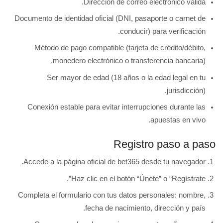
Dirección de correo electrónico válida.
Documento de identidad oficial (DNI, pasaporte o carnet de
conducir) para verificación.
Método de pago compatible (tarjeta de crédito/débito,
monedero electrónico o transferencia bancaria).
Ser mayor de edad (18 años o la edad legal en tu
jurisdicción).
Conexión estable para evitar interrupciones durante las
apuestas en vivo.
Registro paso a paso
Accede a la página oficial de bet365 desde tu navegador.
Haz clic en el botón “Únete” o “Regístrate”.
Completa el formulario con tus datos personales: nombre,
fecha de nacimiento, dirección y país.