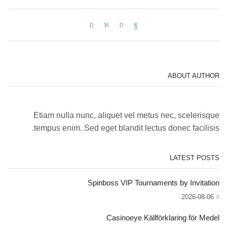
ABOUT AUTHOR
Etiam nulla nunc, aliquet vel metus nec, scelerisque
tempus enim. Sed eget blandit lectus donec facilisis.
LATEST POSTS
Spinboss VIP Tournaments by Invitation
2026-08-06
Casinoeye Källförklaring för Medel