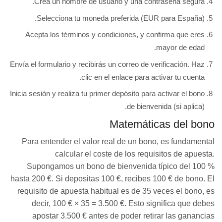
Crea un nombre de usuario y una contraseña segura.
Selecciona tu moneda preferida (EUR para España).
Acepta los términos y condiciones, y confirma que eres
mayor de edad.
Envía el formulario y recibirás un correo de verificación. Haz
clic en el enlace para activar tu cuenta.
Inicia sesión y realiza tu primer depósito para activar el bono
de bienvenida (si aplica).
Matemáticas del bono
Para entender el valor real de un bono, es fundamental
calcular el coste de los requisitos de apuesta.
Supongamos un bono de bienvenida típico del 100 %
hasta 200 €. Si depositas 100 €, recibes 100 € de bono. El
requisito de apuesta habitual es de 35 veces el bono, es
decir, 100 € × 35 = 3.500 €. Esto significa que debes
apostar 3.500 € antes de poder retirar las ganancias