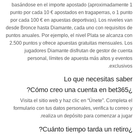
basándose en el importe apostado (aproximadamente 1
punto por cada 10 € apostados en tragaperras, o 1 punto
por cada 100 € en apuestas deportivas). Los niveles van
desde Bronce hasta Diamante, cada uno con requisitos de
puntos anuales. Por ejemplo, el nivel Plata se alcanza con
2.500 puntos y ofrece apuestas gratuitas mensuales. Los
jugadores Diamante disfrutan de gestor de cuenta
personal, límites de apuesta más altos y eventos
exclusivos.
Lo que necesitas saber
¿Cómo creo una cuenta en bet365?
Visita el sitio web y haz clic en “Únete”. Completa el
formulario con tus datos personales, verifica tu correo y
realiza un depósito para comenzar a jugar.
¿Cuánto tiempo tarda un retiro?