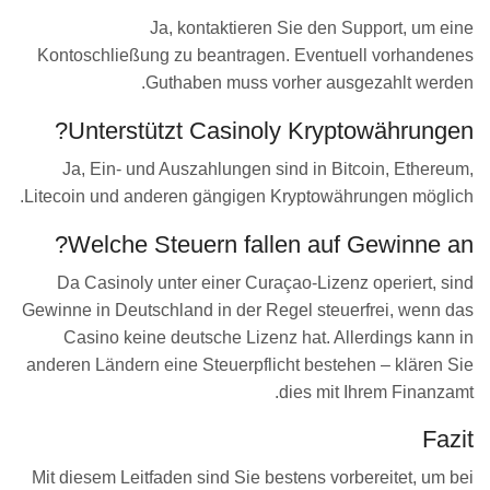
Ja, kontaktieren Sie den Support, um eine
Kontoschließung zu beantragen. Eventuell vorhandenes
Guthaben muss vorher ausgezahlt werden.
Unterstützt Casinoly Kryptowährungen?
Ja, Ein- und Auszahlungen sind in Bitcoin, Ethereum,
Litecoin und anderen gängigen Kryptowährungen möglich.
Welche Steuern fallen auf Gewinne an?
Da Casinoly unter einer Curaçao-Lizenz operiert, sind
Gewinne in Deutschland in der Regel steuerfrei, wenn das
Casino keine deutsche Lizenz hat. Allerdings kann in
anderen Ländern eine Steuerpflicht bestehen – klären Sie
dies mit Ihrem Finanzamt.
Fazit
Mit diesem Leitfaden sind Sie bestens vorbereitet, um bei