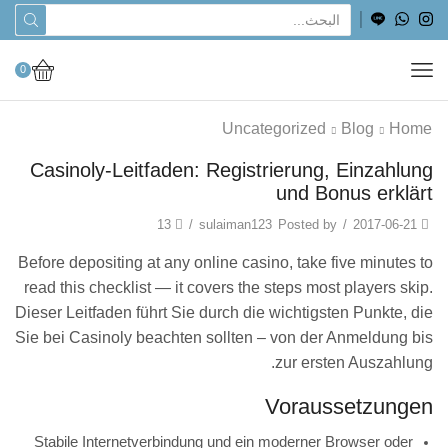
0
Uncategorized
Blog
Home
Casinoly-Leitfaden: Registrierung, Einzahlung
und Bonus erklärt
13
/
sulaiman123
Posted by
/
2017-06-21
Before depositing at any online casino, take five minutes to
read this checklist — it covers the steps most players skip.
Dieser Leitfaden führt Sie durch die wichtigsten Punkte, die
Sie bei Casinoly beachten sollten – von der Anmeldung bis
zur ersten Auszahlung.
Voraussetzungen
Stabile Internetverbindung und ein moderner Browser oder