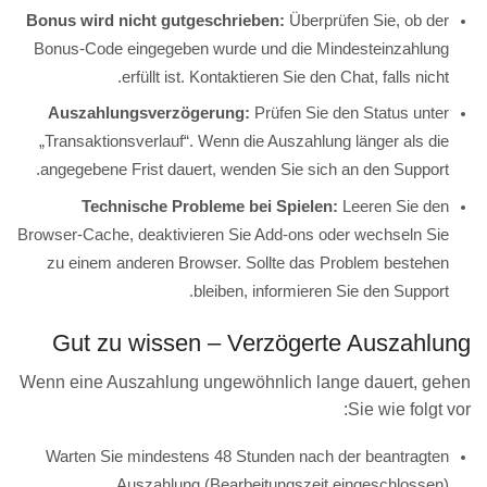
Bonus wird nicht gutgeschrieben:
Überprüfen Sie, ob der
Bonus-Code eingegeben wurde und die Mindesteinzahlung
erfüllt ist. Kontaktieren Sie den Chat, falls nicht.
Auszahlungsverzögerung:
Prüfen Sie den Status unter
„Transaktionsverlauf“. Wenn die Auszahlung länger als die
angegebene Frist dauert, wenden Sie sich an den Support.
Technische Probleme bei Spielen:
Leeren Sie den
Browser-Cache, deaktivieren Sie Add-ons oder wechseln Sie
zu einem anderen Browser. Sollte das Problem bestehen
bleiben, informieren Sie den Support.
Gut zu wissen – Verzögerte Auszahlung
Wenn eine Auszahlung ungewöhnlich lange dauert, gehen
Sie wie folgt vor:
Warten Sie mindestens 48 Stunden nach der beantragten
Auszahlung (Bearbeitungszeit eingeschlossen).