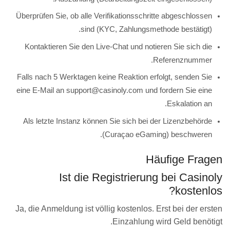
Überprüfen Sie, ob alle Verifikationsschritte abgeschlossen
sind (KYC, Zahlungsmethode bestätigt).
Kontaktieren Sie den Live-Chat und notieren Sie sich die
Referenznummer.
Falls nach 5 Werktagen keine Reaktion erfolgt, senden Sie
eine E-Mail an support@casinoly.com und fordern Sie eine
Eskalation an.
Als letzte Instanz können Sie sich bei der Lizenzbehörde
(Curaçao eGaming) beschweren.
Häufige Fragen
Ist die Registrierung bei Casinoly
kostenlos?
Ja, die Anmeldung ist völlig kostenlos. Erst bei der ersten
Einzahlung wird Geld benötigt.