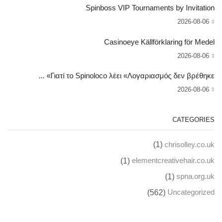
Spinboss VIP Tournaments by Invitation
2026-08-06
Casinoeye Källförklaring för Medel
2026-08-06
Γιατί το Spinoloco λέει «Λογαριασμός δεν βρέθηκε» ...
2026-08-06
CATEGORIES
(1)
chrisolley.co.uk
(1)
elementcreativehair.co.uk
(1)
spna.org.uk
(562)
Uncategorized