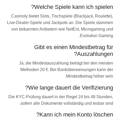
Welche Spiele kann ich spielen?
Casinoly bietet Slots, Tischspiele (Blackjack, Roulette),
Live-Dealer-Spiele und Jackpots an. Die Spiele stammen
von bekannten Anbietern wie NetEnt, Microgaming und
Evolution Gaming.
Gibt es einen Mindestbetrag für
Auszahlungen?
Ja, die Mindestauszahlung beträgt bei den meisten
Methoden 20 €. Bei Banküberweisungen kann der
Mindestbetrag höher sein.
Wie lange dauert die Verifizierung?
Die KYC-Prüfung dauert in der Regel 24 bis 48 Stunden,
sofern alle Dokumente vollständig und lesbar sind.
Kann ich mein Konto löschen?