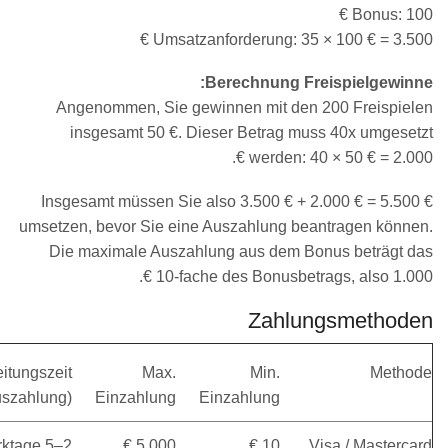
Bonus: 100 €
Umsatzanforderung: 35 × 100 € = 3.500 €
Berechnung Freispielgewinne:
Angenommen, Sie gewinnen mit den 200 Freispielen
insgesamt 50 €. Dieser Betrag muss 40x umgesetzt
werden: 40 × 50 € = 2.000 €.
Insgesamt müssen Sie also 3.500 € + 2.000 € = 5.500 €
umsetzen, bevor Sie eine Auszahlung beantragen können.
Die maximale Auszahlung aus dem Bonus beträgt das
10‑fache des Bonusbetrags, also 1.000 €.
Zahlungsmethoden
itungszeit
Max.
Min.
Methode
uszahlung)
Einzahlung
Einzahlung
2–5 Werktage
5.000 €
10 €
Visa / Mastercard