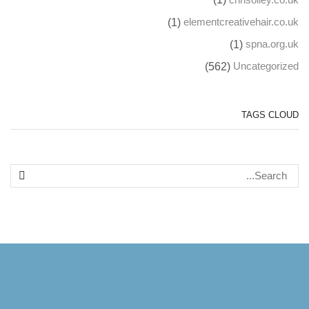
chrisolley.co.uk
(1)
elementcreativehair.co.uk
(1)
spna.org.uk
(562)
Uncategorized
TAGS CLOUD