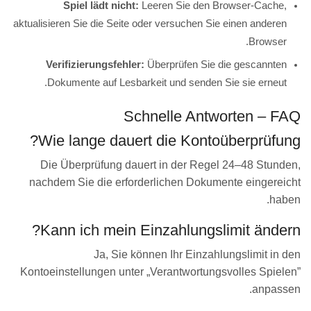
Spiel lädt nicht:
Leeren Sie den Browser‑Cache,
aktualisieren Sie die Seite oder versuchen Sie einen anderen
Browser.
Verifizierungsfehler:
Überprüfen Sie die gescannten
Dokumente auf Lesbarkeit und senden Sie sie erneut.
Schnelle Antworten – FAQ
Wie lange dauert die Kontoüberprüfung?
Die Überprüfung dauert in der Regel 24–48 Stunden,
nachdem Sie die erforderlichen Dokumente eingereicht
haben.
Kann ich mein Einzahlungslimit ändern?
Ja, Sie können Ihr Einzahlungslimit in den
Kontoeinstellungen unter „Verantwortungsvolles Spielen”
anpassen.