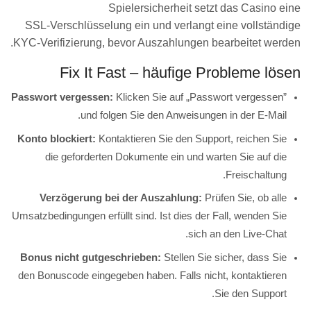
Spielersicherheit setzt das Casino eine
SSL‑Verschlüsselung ein und verlangt eine vollständige
KYC‑Verifizierung, bevor Auszahlungen bearbeitet werden.
Fix It Fast – häufige Probleme lösen
Passwort vergessen:
Klicken Sie auf „Passwort vergessen”
und folgen Sie den Anweisungen in der E‑Mail.
Konto blockiert:
Kontaktieren Sie den Support, reichen Sie
die geforderten Dokumente ein und warten Sie auf die
Freischaltung.
Verzögerung bei der Auszahlung:
Prüfen Sie, ob alle
Umsatzbedingungen erfüllt sind. Ist dies der Fall, wenden Sie
sich an den Live‑Chat.
Bonus nicht gutgeschrieben:
Stellen Sie sicher, dass Sie
den Bonuscode eingegeben haben. Falls nicht, kontaktieren
Sie den Support.