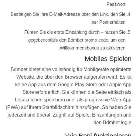
Passwort.
Bestätigen Sie Ihre E-Mail-Adresse über den Link, den Sie
per Post erhalten.
Führen Sie die erste Einzahlung durch – nutzen Sie
gegebenenfalls den Bdmbet promo code, um den
Willkommensbonus zu aktivieren.
Mobiles Spielen
Bdmbet bietet eine vollständig für Mobilgeräte optimierte
Website, die über den Browser aufgerufen wird. Es ist
keine App aus dem Google Play Store oder Apple App
Store erforderlich. Sie können die Seite einfach als
Lesezeichen speichern oder als progressive Web-App
(PWA) auf Ihrem Startbildschirm hinzufügen. So haben Sie
jederzeit und überall Zugriff auf Spiele, Einzahlungen und
den Bdmbet login.
Wie Boni funktionieren