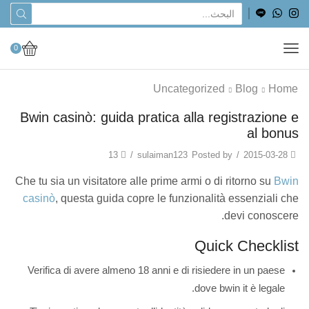
0
Uncategorized
Blog
Home
Bwin casinò: guida pratica alla registrazione e
al bonus
13
/
sulaiman123
Posted by
/
2015-03-28
Che tu sia un visitatore alle prime armi o di ritorno su
Bwin
casinò
, questa guida copre le funzionalità essenziali che
devi conoscere.
Quick Checklist
Verifica di avere almeno 18 anni e di risiedere in un paese
dove bwin it è legale.