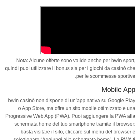
Nota: Alcune offerte sono valide anche per bwin sport,
quindi puoi utilizzare il bonus sia per i giochi da casinò che
per le scommesse sportive.
Mobile App
bwin casinò non dispone di un’app nativa su Google Play
o App Store, ma offre un sito mobile ottimizzato e una
Progressive Web App (PWA). Puoi aggiungere la PWA alla
schermata home del tuo smartphone tramite il browser:
basta visitare il sito, cliccare sul menu del browser e
selezionare “Aggiungi alla schermata home”. La PWA ti