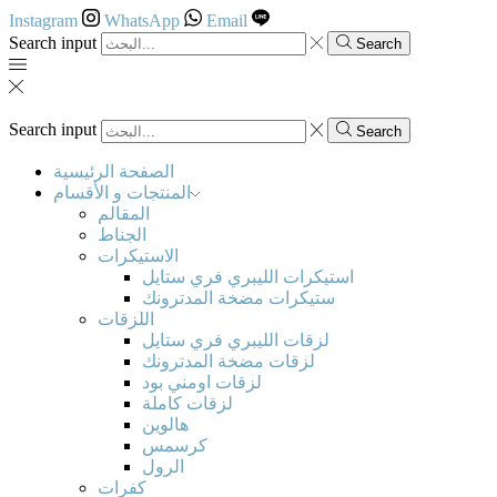
Instagram
WhatsApp
Email
Search input
Search
Search input
Search
الصفحة الرئيسية
المنتجات و الأقسام
المقالم
الجناط
الاستيكرات
استيكرات الليبري فري ستايل
ستيكرات مضخة المدترونك
اللزقات
لزقات الليبري فري ستايل
لزقات مضخة المدترونك
لزقات اومني بود
لزقات كاملة
هالوين
كرسمس
الرول
كفرات